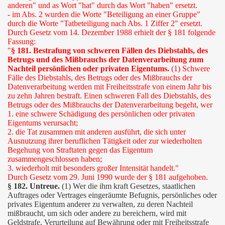
anderen" und as Wort "hat" durch das Wort "haben" ersetzt.
- im Abs. 2 wurden die Worte "Beteiligung an einer Gruppe"
durch die Worte "Tatbeteiligung nach Abs. 1 Ziffer 2" ersetzt.
Durch Gesetz vom 14. Dezember 1988 erhielt der § 181 folgende
Fassung:
"
§ 181. Bestrafung von schweren Fällen des Diebstahls, des
Betrugs und des Mißbrauchs der Datenverarbeitung zum
Nachteil persönlichen oder privaten Eigentums.
(1) Schwere
Fälle des Diebstahls, des Betrugs oder des Mißbrauchs der
Datenverarbeitung werden mit Freiheitsstrafe von einem Jahr bis
zu zehn Jahren bestraft. Einen schweren Fall des Diebstahls, des
Betrugs oder des Mißbrauchs der Datenverarbeitung begeht, wer
1. eine schwere Schädigung des persönlichen oder privaten
Eigentums verursacht;
2. die Tat zusammen mit anderen ausführt, die sich unter
Ausnutzung ihrer beruflichen Tätigkeit oder zur wiederholten
Begehung von Straftaten gegen das Eigentum
zusammengeschlossen haben;
3. wiederholt mit besonders großer Intensität handelt."
Durch Gesetz vom 29. Juni 1990 wurde der § 181 aufgehoben.
§ 182. Untreue.
(1) Wer die ihm kraft Gesetzes, staatlichen
Auftrages oder Vertrages eingeräumte Befugnis, persönliches oder
privates Eigentum anderer zu verwalten, zu deren Nachteil
mißbraucht, um sich oder andere zu bereichern, wird mit
Geldstrafe, Verurteilung auf Bewährung oder mit Freiheitsstrafe