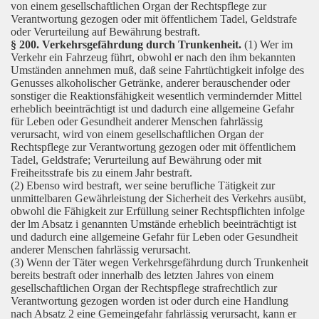
von einem gesellschaftlichen Organ der Rechtspflege zur
Verantwortung gezogen oder mit öffentlichem Tadel, Geldstrafe
oder Verurteilung auf Bewährung bestraft.
§ 200. Verkehrsgefährdung durch Trunkenheit.
(1) Wer im
Verkehr ein Fahrzeug führt, obwohl er nach den ihm bekannten
Umständen annehmen muß, daß seine Fahrtüchtigkeit infolge des
Genusses alkoholischer Getränke, anderer berauschender oder
sonstiger die Reaktionsfähigkeit wesentlich vermindernder Mittel
erheblich beeinträchtigt ist und dadurch eine allgemeine Gefahr
für Leben oder Gesundheit anderer Menschen fahrlässig
verursacht, wird von einem gesellschaftlichen Organ der
Rechtspflege zur Verantwortung gezogen oder mit öffentlichem
Tadel, Geldstrafe; Verurteilung auf Bewährung oder mit
Freiheitsstrafe bis zu einem Jahr bestraft.
(2) Ebenso wird bestraft, wer seine berufliche Tätigkeit zur
unmittelbaren Gewährleistung der Sicherheit des Verkehrs ausübt,
obwohl die Fähigkeit zur Erfüllung seiner Rechtspflichten infolge
der lm Absatz i genannten Umstände erheblich beeinträchtigt ist
und dadurch eine allgemeine Gefahr für Leben oder Gesundheit
anderer Menschen fahrlässig verursacht.
(3) Wenn der Täter wegen Verkehrsgefährdung durch Trunkenheit
bereits bestraft oder innerhalb des letzten Jahres von einem
gesellschaftlichen Organ der Rechtspflege strafrechtlich zur
Verantwortung gezogen worden ist oder durch eine Handlung
nach Absatz 2 eine Gemeingefahr fahrlässig verursacht, kann er