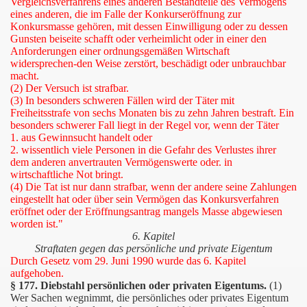
Vergleichsverfahrens eines anderen Bestandteile des Vermögens
eines anderen, die im Falle der Konkurseröffnung zur
Konkursmasse gehören, mit dessen Einwilligung oder zu dessen
Gunsten beiseite schafft oder verheimlicht oder in einer den
Anforderungen einer ordnungsgemäßen Wirtschaft
widersprechen-den Weise zerstört, beschädigt oder unbrauchbar
macht.
(2) Der Versuch ist strafbar.
(3) In besonders schweren Fällen wird der Täter mit
Freiheitsstrafe von sechs Monaten bis zu zehn Jahren bestraft. Ein
besonders schwerer Fall liegt in der Regel vor, wenn der Täter
1. aus Gewinnsucht handelt oder
2. wissentlich viele Personen in die Gefahr des Verlustes ihrer
dem anderen anvertrauten Vermögenswerte oder. in
wirtschaftliche Not bringt.
(4) Die Tat ist nur dann strafbar, wenn der andere seine Zahlungen
eingestellt hat oder über sein Vermögen das Konkursverfahren
eröffnet oder der Eröffnungsantrag mangels Masse abgewiesen
worden ist."
6. Kapitel
Straftaten gegen das persönliche und private Eigentum
Durch Gesetz vom 29. Juni 1990 wurde das 6. Kapitel
lernt
aufgehoben.
§ 177. Diebstahl persönlichen oder privaten Eigentums.
(1)
Wer Sachen wegnimmt, die persönliches oder privates Eigentum