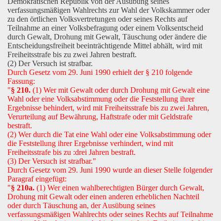
Demokratischen Republik von der Ausübung seines
verfassungsmäßigen Wahlrechts zur Wahl der Volkskammer oder
zu den örtlichen Volksvertretungen oder seines Rechts auf
Teilnahme an einer Volksbefragung oder einem Volksentscheid
durch Gewalt, Drohung mit Gewalt, Täuschung oder ändere die
Entscheidungsfreiheit beeinträchtigende Mittel abhält, wird mit
Freiheitsstrafe bis zu zwei Jahren bestraft.
(2) Der Versuch ist strafbar.
Durch Gesetz vom 29. Juni 1990 erhielt der § 210 folgende
Fassung:
"
§ 210.
(1) Wer mit Gewalt oder durch Drohung mit Gewalt eine
Wahl oder eine Volksabstimmung oder die Feststellung ihrer
Ergebnisse behindert, wird mit Freiheitsstrafe bis zu zwei Jahren,
Verurteilung auf Bewährung, Haftstrafe oder mit Geldstrafe
bestraft.
(2) Wer durch die Tat eine Wahl oder eine Volksabstimmung oder
die Feststellung ihrer Ergebnisse verhindert, wind mit
Freiheitsstrafe bis zu :drei Jahren bestraft.
(3) Der Versuch ist strafbar."
Durch Gesetz vom 29. Juni 1990 wurde an dieser Stelle folgender
Paragraf eingefügt:
"
§ 210a.
(1) Wer einen wahlberechtigten Bürger durch Gewalt,
Drohung mit Gewalt oder einen anderen erheblichen Nachteil
oder durch Täuschung an, der Ausübung seines
verfassungsmäßigen Wahlrechts oder seines Rechts auf Teilnahme