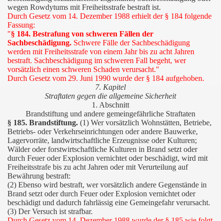
wegen Rowdytums mit Freiheitsstrafe bestraft ist.
Durch Gesetz vom 14. Dezember 1988 erhielt der § 184 folgende
Fassung:
"
§ 184. Bestrafung von schweren Fällen der
Sachbeschädigung.
Schwere Fälle der Sachbeschädigung
werden mit Freiheitsstrafe von einem Jahr bis zu acht Jahren
bestraft. Sachbeschädigung im schweren Fall begeht, wer
vorsätzlich einen schweren Schaden verursacht."
Durch Gesetz vom 29. Juni 1990 wurde der § 184 aufgehoben.
7. Kapitel
Straftaten gegen die allgemeine Sicherheit
1. Abschnitt
Brandstiftung und andere gemeingefährliche Straftaten
§ 185. Brandstiftung.
(1) Wer vorsätzlich Wohnstätten, Betriebe,
Betriebs- oder Verkehrseinrichtungen oder andere Bauwerke,
Lagervorräte, landwirtschaftliche Erzeugnisse oder Kulturen;
Wälder oder forstwirtschaftliche Kulturen in Brand setzt oder
durch Feuer oder Explosion vernichtet oder beschädigt, wird mit
Freiheitsstrafe bis zu acht Jahren oder mit Verurteilung auf
Bewährung bestraft:
(2) Ebenso wird bestraft, wer vorsätzlich andere Gegenstände in
Brand setzt oder durch Feuer oder Explosion vernichtet oder
beschädigt und dadurch fahrlässig eine Gemeingefahr verursacht.
(3) Der Versuch ist strafbar.
Durch Gesetz vom 14. Dezember 1988 wurde der § 185 wie folgt