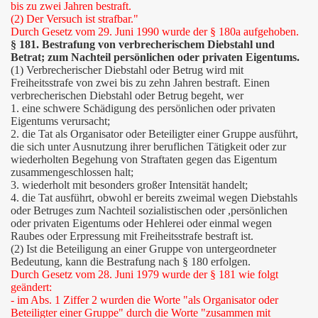
bis zu zwei Jahren bestraft.
(2) Der Versuch ist strafbar."
Durch Gesetz vom 29. Juni 1990 wurde der § 180a aufgehoben.
§ 181. Bestrafung von verbrecherischem Diebstahl und
Betrat; zum Nachteil persönlichen oder privaten Eigentums.
(1) Verbrecherischer Diebstahl oder Betrug wird mit
Freiheitsstrafe von zwei bis zu zehn Jahren bestraft. Einen
verbrecherischen Diebstahl oder Betrug begeht, wer
1. eine schwere Schädigung des persönlichen oder privaten
Eigentums verursacht;
2. die Tat als Organisator oder Beteiligter einer Gruppe ausführt,
die sich unter Ausnutzung ihrer beruflichen Tätigkeit oder zur
wiederholten Begehung von Straftaten gegen das Eigentum
zusammengeschlossen halt;
3. wiederholt mit besonders großer Intensität handelt;
4. die Tat ausführt, obwohl er bereits zweimal wegen Diebstahls
oder Betruges zum Nachteil sozialistischen oder ,persönlichen
oder privaten Eigentums oder Hehlerei oder einmal wegen
Raubes oder Erpressung mit Freiheitsstrafe bestraft ist.
(2) Ist die Beteiligung an einer Gruppe von untergeordneter
Bedeutung, kann die Bestrafung nach § 180 erfolgen.
Durch Gesetz vom 28. Juni 1979 wurde der § 181 wie folgt
geändert:
- im Abs. 1 Ziffer 2 wurden die Worte "als Organisator oder
Beteiligter einer Gruppe" durch die Worte "zusammen mit