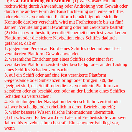
"
§197a. Entführung von Schiffen.
(1) Wer vorsätzlich und
rechtswidrig durch Anwendung oder Androhung von Gewalt oder
durch eine andere Form der Einschüchterung sich eines Schiffes
oder einer fest verankerten Plattform bemächtigt oder sich die
Kontrolle darüber verschafft, wird mit Freiheitsstrafe bis zu fünf
Jahren, Verurteilung auf Bewährung oder mit Geldstrafe bestraft.
(2) Ebenso wird bestraft, wer die Sicherheit einer fest verankerten
Plattform oder die sichere Navigation eines Schiffes dadurch
gefährdet, daß er
1. gegen eine Person an Bord eines Schiffes oder auf einer fest
verankerten Plattform Gewalt anwendet;
2. wesentliche Einrichtungen eines Schiffes oder einer fest
verankerten Plattform zerstört oder beschädigt oder an der Ladung
eines Schiffes Schaden verursacht;
3. auf ein Schiff oder auf eine fest verankerte Plattform
Gegenstände oder Substanzen bringt oder bringen läßt, die
geeignet sind, das Schiff oder die fest verankerte Plattform zu
zerstören oder zu beschädigen oder an der Ladung eines Schiffes
Schaden zu verursachen;
4. Einrichtungen der Navigation der Seeschiffahrt zerstört oder
schwer beschädigt oder erheblich in deren Betrieb eingreift;
5. wider besseres Wissen falsche Informationen übermittelt.
(3) In schweren Fällen wird der Täter mit Freiheitsstrafe von zwei
Jahren bis zu zehn Jahren bestraft. Ein schwerer Fall liegt vor,
wenn