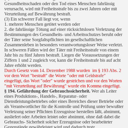
Gesundheitsschaden oder den Tod eines Menschen fahrlässig
verursacht, wird mit Freiheitsstrafe bis zu zwei Jahren oder mit
Verurteilung auf Bewährung bestraft.
(3) Ein schwerer Fall liegt vor, wenn
1. mehrere Menschen getötet werden oder
2. die fahrlässige Tötung auf einer rücksichtslosen Verletzung der
Bestimmungen des Gesundheits- und Arbeitsschutzes beruht oder
der Täter seine Sorgfaltspflichten im gesellschaftlichen
Zusammenleben in besonders verantwortungsloser Weise verletzt.
In schweren Fällen wird der Täter mit Freiheitsstrafe von einem
Jahr bis zu fünf Jahren bestraft. Liegen die Voraussetzungen der
Ziffern 1 und 2 zugleich vor, kann die Freiheitsstrafe bis auf acht
Jahre erhöht werden.
Durch Gesetz vom 14. Dezember 1988 wurden im § 193 Abs. 2
vor dem Wort "bestraft" die Worte "oder mit Geldstrafe"
eingefügt, das Wort "oder" wurde gestrichen und vor den Worten
"mit Verurteilung auf Bewährung" wurde ein Komma eingefügt.
§ 194. Gefährdung der Gebrauchssicherheit.
Wer als Leiter
eines Produktions-, Handels-, Reparatur- oder
Dienstleistungsbetriebes oder eines Bereiches dieser Betriebe oder
als Verantwortlicher für die Kontrolle und Prüfung unter bewußter
Verletzung seiner Pflichten Erzeugnisse herstellen läßt, abnimmt,
ausliefert oder Arbeiten leistet oder abnimmt, ohne daß dabei die
Gebrauchs- Sicherheit solcher Erzeugnisse oder bearbeiteter
Gegenstände gewährleistet wird und dadurch trotz