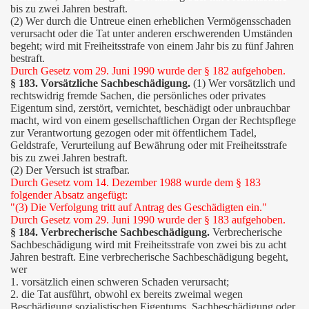
bis zu zwei Jahren bestraft.
(2) Wer durch die Untreue einen erheblichen Vermögensschaden
verursacht oder die Tat unter anderen erschwerenden Umständen
begeht; wird mit Freiheitsstrafe von einem Jahr bis zu fünf Jahren
bestraft.
Durch Gesetz vom 29. Juni 1990 wurde der § 182 aufgehoben.
§ 183. Vorsätzliche Sachbeschädigung.
(1) Wer vorsätzlich und
rechtswidrig fremde Sachen, die persönliches oder privates
Eigentum sind, zerstört, vernichtet, beschädigt oder unbrauchbar
macht, wird von einem gesellschaftlichen Organ der Rechtspflege
zur Verantwortung gezogen oder mit öffentlichem Tadel,
Geldstrafe, Verurteilung auf Bewährung oder mit Freiheitsstrafe
bis zu zwei Jahren bestraft.
(2) Der Versuch ist strafbar.
Durch Gesetz vom 14. Dezember 1988 wurde dem § 183
folgender Absatz angefügt:
"(3) Die Verfolgung tritt auf Antrag des Geschädigten ein."
Durch Gesetz vom 29. Juni 1990 wurde der § 183 aufgehoben.
§ 184. Verbrecherische Sachbeschädigung.
Verbrecherische
Sachbeschädigung wird mit Freiheitsstrafe von zwei bis zu acht
Jahren bestraft. Eine verbrecherische Sachbeschädigung begeht,
wer
1. vorsätzlich einen schweren Schaden verursacht;
2. die Tat ausführt, obwohl ex bereits zweimal wegen
Beschädigung sozialistischen Eigentums, Sachbeschädigung oder