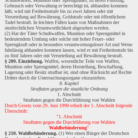
Schußwaffen, Munition oder Sprengmittel, zu deren Führung,
Gebrauch oder Verwaltung er berechtigt ist, abhanden kommen
läßt, wird mit Freiheitsstrafe bis zu zwei Jahren oder mit
Verurteilung auf Bewährung, Geldstrafe oder mit öffentlichem
Tadel bestraft. In leichten Fällen kann von Maßnahmen der
strafrechtlichen Verantwortlichkeit abgesehen werden.
(2) Hat der Täter Schußwaffen, Munition oder Sprengmittel in
bedeutendem Umfang oder solche mit hoher Feuer- oder
Sprengkraft oder in besonders verantwortungsloser Art und Weise
fahrlässig abhanden kommen lassen, wird er mit Freiheitsstrafe bis
zu fünf Jahren oder mit Verurteilung auf Bewährung bestraft.
§ 209. Einziehung.
Waffen, wesentliche Teile von Waffen,
Munition oder Sprengmittel, deren Herstellung, Beschaffung,
Lagerung oder Besitz strafbar ist, sind ohne Rücksicht auf Rechte
Dritter durch die Untersuchungsorgane einzuziehen.
8. Kapitel
Straftaten gegen die staatliche Ordnung
1. Abschnitt
Straftaten gegen die Durchführung von Wahlen
Durch Gesetz vom 29. Juni 1990 erhielt der 1. Abschnitt folgende
Überschrift:
"1. Abschnitt
Straftaten gegen die Durchführung von Wahlen
Wahlbehinderung
"
§ 210. Wahlbehinderung.
(1) Wer einen Bürger der Deutschen