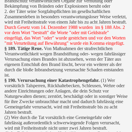
Brandschutz verantwortlichen Organe zur Verhütung oder
Bekämpfung von Bränden oder Explosionen beruht oder
2. der Täter seine Sorgfaltspflichten im gesellschaftlichen
Zusammenleben in besonders verantwortungsloser Weise verletzt,
wird mit Freiheitsstrafe von einem Jahr bis zu acht Jahren bestraft.
Durch Gesetz vom 14. Dezember 1988 wurden im § 188 Abs. 2
vor dem Wort "bestraft" die Worte "oder mit Geldstrafe"
eingefügt, das Wort "oder" wurde gestrichen und vor den Worten
"mit Verurteilung auf Bewährung" wurde ein Komma eingefügt.
§ 189. Tätige Reue.
Von Maßnahmen der strafrechtlichen
Verantwortlichkeit wegen Brandstiftung oder- wegen fahrlässiger
Verursachung eines Brandes ist abzusehen, wenn der Täter aus
eigenem Entschluß den Brand löscht, bevor ein weiterer als der
durch die bloße Inbrandsetzung verursachte Schaden entstanden
ist.
§ 190. Verursachung einer Katastrophengefahr.
(1) Wer
vorsätzlich Talsperren, Rückhaltebecken, Schleusen, Wehre oder
andere Einrichtungen oder Anlagen, die dein Schutz vor
Naturgewalten dienen; zerstört, beschädigt oder in sonstiger Weise
für ihre Zwecke unbrauchbar macht und dadurch fahrlässig eine
Gemeingefahr verursacht, wird mit Freiheitsstrafe bis zu acht
Jahren bestraft.
(2) Wer durch die Tat vorsätzlich eine Gemeingefahr oder
fahrlässig außerordentlich schwerwiegende Folgen verursacht,
wird mit Freiheitsstrafe nicht unter zwei Jahren bestraft.