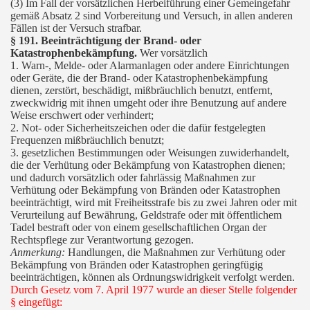
(3) Im Fall der vorsätzlichen Herbeiführung einer Gemeingefahr
gemäß Absatz 2 sind Vorbereitung und Versuch, in allen anderen
Fällen ist der Versuch strafbar.
§ 191. Beeinträchtigung der Brand- oder
Katastrophenbekämpfung.
Wer vorsätzlich
1. Warn-, Melde- oder Alarmanlagen oder andere Einrichtungen
oder Geräte, die der Brand- oder Katastrophenbekämpfung
dienen, zerstört, beschädigt, mißbräuchlich benutzt, entfernt,
zweckwidrig mit ihnen umgeht oder ihre Benutzung auf andere
Weise erschwert oder verhindert;
2. Not- oder Sicherheitszeichen oder die dafür festgelegten
Frequenzen mißbräuchlich benutzt;
3. gesetzlichen Bestimmungen oder Weisungen zuwiderhandelt,
die der Verhütung oder Bekämpfung von Katastrophen dienen;
und dadurch vorsätzlich oder fahrlässig Maßnahmen zur
Verhütung oder Bekämpfung von Bränden oder Katastrophen
beeinträchtigt, wird mit Freiheitsstrafe bis zu zwei Jahren oder mit
Verurteilung auf Bewährung, Geldstrafe oder mit öffentlichem
Tadel bestraft oder von einem gesellschaftlichen Organ der
Rechtspflege zur Verantwortung gezogen.
Anmerkung:
Handlungen, die Maßnahmen zur Verhütung oder
Bekämpfung von Bränden oder Katastrophen geringfügig
beeinträchtigen, können als Ordnungswidrigkeit verfolgt werden.
Durch Gesetz vom 7. April 1977 wurde an dieser Stelle folgender
§ eingefügt: