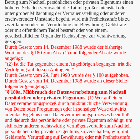
Betrug zum Nachteil persönlichen oder privaten Eigentums einen
höheren Schaden verursacht, die Tat mit großer Intensität oder
unter grober Mißachtung der Vertrauensstellung oder anderer
erschwerender Umstände begeht, wird mit Freiheitsstrafe bis zu
zwei Jahren oder mit Verurteilung auf Bewährung, Geldstrafe
oder mit öffentlichem Tadel bestraft oder von einem,
gesellschaftlichen Organ der Rechtspflege zur Verantwortung
gezogen.
Durch Gesetz vom 14. Dezember 1988 wurde der bisherige
Wortlaut des § 180 zum Abs. (1) und folgender Absatz wurde
angefügt:
"(2) Ist die Tat gegenüber einem Angehörigen begangen, tritt die
Verfolgung auf dessen Antrag ein."
Durch Gesetz vom 29. Juni 1990 wurde der § 180 aufgehoben.
Durch Gesetz vom 14. Dezember 1988 wurde an dieser Stelle
folgender § eingefügt:
"
§ 180a. Mißbrauch der Datenverarbeitung zum Nachteil
persönlichen oder privaten Eigentums.
(1) Wer auf einen
Datenverarbeitungsprozeß durch mißbräuchliche Verwendung
von Daten oder Programmen oder in sonstiger Weise einwirkt
oder das Ergebnis eines Datenverarbeitungsprozesses beeinflußt
und dadurch das persönliche oder private Eigentum schädigt, um
sich oder anderen rechtswidrig Vermögensvorteile zum Nachteil
persönlichen oder privaten Eigentums zu verschaffen, wird mit
Geldstrafe, Verurteilung auf Bewährung oder mit Freiheitsstrafe