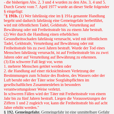
- die bisherigen Abs. 2, 3 und 4 wurden zu den Abs. 3, 4 und 5.
Durch Gesetz vom 7. April 1977 wurde an dieser Stelle folgender
§ eingefügt:
"
§ 191b.
(1) Wer fahrlässig eine im § 191a genannte Handlung
begeht und dadurch fahrlässig eine Gemeingefahr herbeiführt,
wird mit öffentlichem Tadel, Geldstrafe, Verurteilung auf
Bewährung oder mit Freiheitsstrafe bis zu einem Jahr bestraft.
(2) Wer durch die Handlung einen erheblichen
Gesundheitsschaden fahrlässig verursacht, wird mit öffentlichem
Tadel, Geldstrafe, Verurteilung auf Bewährung oder mit
Freiheitsstrafe bis zu zwei Jahren bestraft. Wurde der Tod eines
Menschen fahrlässig verursacht, ist auf Freiheitsstrafe bis zu zwei
Jahren oder auf Verurteilung auf Bewährung zu erkennen.
(3) Ein schwerer Fall liegt vor, wenn
1. mehrere Menschen getötet werden oder
2. die Handlung auf einer rücksichtslosen Verletzung der
Bestimmungen zum Schutze des Bodens, des Wassers oder der
Luft beruht oder der Täter seine Sorgfaltspflichten im
gesellschaftlichen Zusammenleben in besonders
verantwortungsloser Weise verletzt.
In schweren Fällen wird der Täter mit Freiheitsstrafe von einem
Jahr bis zu fünf Jahren bestraft. Liegen die Voraussetzungen der
Ziffern 1 und 2 zugleich vor, kann die Freiheitsstrafe bis auf acht
Jahre erhöht werden."
§ 192. Gemeingefahr.
Gemeingefahr ist eine unmittelbare Gefahr