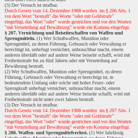
(3) Der Versuch ist strafbar.
Durch Gesetz vom 14. Dezember 1988 wurden im § 206 Abs. 1
vor dem Wort "bestraft" die Worte "oder mit Geldstrafe"
eingefügt, das Wort "oder" wurde gestrichen und vor den Worten
"mit Verurteilung auf Bewährung" wurde ein Komma eingefügt.
§ 207. Vernichtung und Beiseiteschaffen von Waffen und
Sprengmitteln.
(1) Wer Schußwaffen, Munition oder
Sprengmittel, zu deren Führung, Gebrauch oder Verwaltung er
berechtigt ist, unbefugt vernichtet, unbrauchbar macht, einem
anderen überläßt oder auf andere Weise beiseite schafft, wird mit
Freiheitsstrafe bis zu fünf Jahren oder mit Verurteilung auf
Bewährung bestraft.
(2) Wer Schußwaffen, Munition oder Sprengmittel, zu deren
Führung, Gebrauch oder Verwaltung er berechtigt ist, in
bedeutendem Umfang oder solche mit hoher Feuer- oder
Sprengkraft unbefugt vernichtet, unbrauchbar macht, einem
anderen überläßt oder auf andere Weise beiseite schafft, wird mit
Freiheitsstrafe nicht unter zwei Jahren bestraft.
(3) Der Versuch ist strafbar.
Durch Gesetz vom 14. Dezember 1988 wurden im § 207 Abs. 1
vor dem Wort "bestraft" die Worte "oder mit Geldstrafe"
eingefügt, das Wort "oder" wurde gestrichen und vor den Worten
"mit Verurteilung auf Bewährung" wurde ein Komma eingefügt.
§ 208. Waffen- und Sprengmittelverlust.
(1) Wer fahrlässig