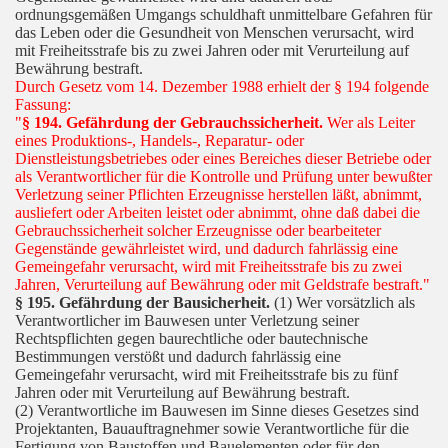
ordnungsgemäßen Umgangs schuldhaft unmittelbare Gefahren für
das Leben oder die Gesundheit von Menschen verursacht, wird
mit Freiheitsstrafe bis zu zwei Jahren oder mit Verurteilung auf
Bewährung bestraft.
Durch Gesetz vom 14. Dezember 1988 erhielt der § 194 folgende
Fassung:
"
§ 194. Gefährdung der Gebrauchssicherheit.
Wer als Leiter
eines Produktions-, Handels-, Reparatur- oder
Dienstleistungsbetriebes oder eines Bereiches dieser Betriebe oder
als Verantwortlicher für die Kontrolle und Prüfung unter bewußter
Verletzung seiner Pflichten Erzeugnisse herstellen läßt, abnimmt,
ausliefert oder Arbeiten leistet oder abnimmt, ohne daß dabei die
Gebrauchssicherheit solcher Erzeugnisse oder bearbeiteter
Gegenstände gewährleistet wird, und dadurch fahrlässig eine
Gemeingefahr verursacht, wird mit Freiheitsstrafe bis zu zwei
Jahren, Verurteilung auf Bewährung oder mit Geldstrafe bestraft."
§ 195. Gefährdung der Bausicherheit.
(1) Wer vorsätzlich als
Verantwortlicher im Bauwesen unter Verletzung seiner
Rechtspflichten gegen baurechtliche oder bautechnische
Bestimmungen verstößt und dadurch fahrlässig eine
Gemeingefahr verursacht, wird mit Freiheitsstrafe bis zu fünf
Jahren oder mit Verurteilung auf Bewährung bestraft.
(2) Verantwortliche im Bauwesen im Sinne dieses Gesetzes sind
Projektanten, Bauauftragnehmer sowie Verantwortliche für die
Fertigung von Baustoffen und Bauelementen oder für den