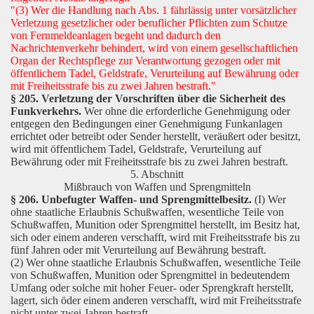
"(3) Wer die Handlung nach Abs. 1 fährlässig unter vorsätzlicher
Verletzung gesetzlicher oder beruflicher Pflichten zum Schutze
von Fernmeldeanlagen begeht und dadurch den
Nachrichtenverkehr behindert, wird von einem gesellschaftlichen
Organ der Rechtspflege zur Verantwortung gezogen oder mit
öffentlichem Tadel, Geldstrafe, Verurteilung auf Bewährung oder
mit Freiheitsstrafe bis zu zwei Jahren bestraft."
§ 205. Verletzung der Vorschriften über die Sicherheit des
Funkverkehrs.
Wer ohne die erforderliche Genehmigung oder
entgegen den Bedingungen einer Genehmigung Funkanlagen
errichtet oder betreibt oder Sender herstellt, veräußert oder besitzt,
wird mit öffentlichem Tadel, Geldstrafe, Verurteilung auf
Bewährung oder mit Freiheitsstrafe bis zu zwei Jahren bestraft.
5. Abschnitt
Mißbrauch von Waffen und Sprengmitteln
§ 206. Unbefugter Waffen- und Sprengmittelbesitz.
(I) Wer
ohne staatliche Erlaubnis Schußwaffen, wesentliche Teile von
Schußwaffen, Munition oder Sprengmittel herstellt, im Besitz hat,
sich oder einem anderen verschafft, wird mit Freiheitsstrafe bis zu
fünf Jahren oder mit Verurteilung auf Bewährung bestraft.
(2) Wer ohne staatliche Erlaubnis Schußwaffen, wesentliche Teile
von Schußwaffen, Munition oder Sprengmittel in bedeutendem
Umfang oder solche mit hoher Feuer- oder Sprengkraft herstellt,
lagert, sich öder einem anderen verschafft, wird mit Freiheitsstrafe
nicht unter zwei Jahren bestraft.