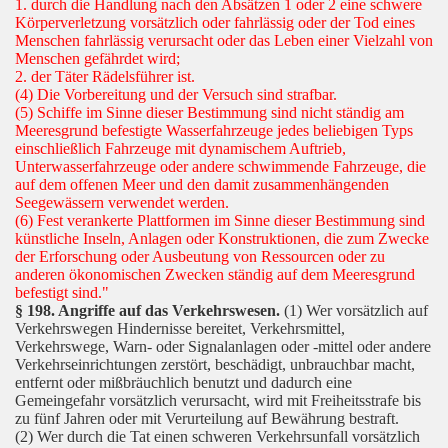
1. durch die Handlung nach den Absätzen 1 oder 2 eine schwere
Körperverletzung vorsätzlich oder fahrlässig oder der Tod eines
Menschen fahrlässig verursacht oder das Leben einer Vielzahl von
Menschen gefährdet wird;
2. der Täter Rädelsführer ist.
(4) Die Vorbereitung und der Versuch sind strafbar.
(5) Schiffe im Sinne dieser Bestimmung sind nicht ständig am
Meeresgrund befestigte Wasserfahrzeuge jedes beliebigen Typs
einschließlich Fahrzeuge mit dynamischem Auftrieb,
Unterwasserfahrzeuge oder andere schwimmende Fahrzeuge, die
auf dem offenen Meer und den damit zusammenhängenden
Seegewässern verwendet werden.
(6) Fest verankerte Plattformen im Sinne dieser Bestimmung sind
künstliche Inseln, Anlagen oder Konstruktionen, die zum Zwecke
der Erforschung oder Ausbeutung von Ressourcen oder zu
anderen ökonomischen Zwecken ständig auf dem Meeresgrund
befestigt sind."
§ 198. Angriffe auf das Verkehrswesen.
(1) Wer vorsätzlich auf
Verkehrswegen Hindernisse bereitet, Verkehrsmittel,
Verkehrswege, Warn- oder Signalanlagen oder -mittel oder andere
Verkehrseinrichtungen zerstört, beschädigt, unbrauchbar macht,
entfernt oder mißbräuchlich benutzt und dadurch eine
Gemeingefahr vorsätzlich verursacht, wird mit Freiheitsstrafe bis
zu fünf Jahren oder mit Verurteilung auf Bewährung bestraft.
(2) Wer durch die Tat einen schweren Verkehrsunfall vorsätzlich