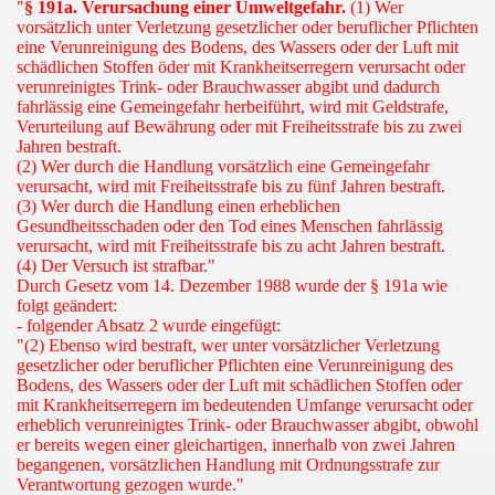
"
§ 191a. Verursachung einer Umweltgefahr.
(1) Wer
vorsätzlich unter Verletzung gesetzlicher oder beruflicher Pflichten
eine Verunreinigung des Bodens, des Wassers oder der Luft mit
schädlichen Stoffen öder mit Krankheitserregern verursacht oder
verunreinigtes Trink- oder Brauchwasser abgibt und dadurch
fahrlässig eine Gemeingefahr herbeiführt, wird mit Geldstrafe,
Verurteilung auf Bewährung oder mit Freiheitsstrafe bis zu zwei
Jahren bestraft.
(2) Wer durch die Handlung vorsätzlich eine Gemeingefahr
verursacht, wird mit Freiheitsstrafe bis zu fünf Jahren bestraft.
(3) Wer durch die Handlung einen erheblichen
Gesundheitsschaden oder den Tod eines Menschen fahrlässig
verursacht, wird mit Freiheitsstrafe bis zu acht Jahren bestraft.
(4) Der Versuch ist strafbar."
Durch Gesetz vom 14. Dezember 1988 wurde der § 191a wie
folgt geändert:
- folgender Absatz 2 wurde eingefügt:
"(2) Ebenso wird bestraft, wer unter vorsätzlicher Verletzung
gesetzlicher oder beruflicher Pflichten eine Verunreinigung des
Bodens, des Wassers oder der Luft mit schädlichen Stoffen oder
mit Krankheitserregern im bedeutenden Umfange verursacht oder
erheblich verunreinigtes Trink- oder Brauchwasser abgibt, obwohl
er bereits wegen einer gleichartigen, innerhalb von zwei Jahren
begangenen, vorsätzlichen Handlung mit Ordnungsstrafe zur
Verantwortung gezogen wurde."