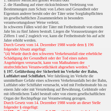
1. mehrere Menschen getötet werden oder
2. die Handlung auf einer rücksichtslosen Verletzung von
Bestimmungen zum Schutz von Leben und Gesundheit oder
Eigentum anderer beruht oder der Täter seine Sorgfaltspflichten
im gesellschaftlichen Zusammenleben in besonders
verantwortungsloser Weise verletzt.
In schweren Fällen wird der Täter mit Freiheitsstrafe von einem
Jahr bis zu fünf Jahren bestraft. Liegen die Voraussetzungen der
Ziffern 1 und 2 zugleich vor, kann die Freiheitsstrafe bis auf acht
Jahre erhöht werden.
Durch Gesetz vom 14. Dezember 1988 wurde dem § 196
folgender Absatz angefügt:
"(4) Wurde durch den schweren Verkehrsunfall eine erhebliche
Schädigung der Gesundheit oder der Tod eines nahen
Angehörigen verursacht, kann von Maßnahmen der
strafrechtlichen Verantwortlichkeit abgesehen werden."
§ 197. Gefährdung der Sicherheit im Verkehr der Bahn,
Luftfahrt und Schiffahrt.
Wer fahrlässig im Verkehr die
unmittelbare Gefahr eines schweren Verkehrsunfalls bei der Bahn,
Luftfahrt oder Schiffahrt verursacht, wird mit Freiheitsstrafe bis zu
einem Jahr oder mit Verurteilung auf Bewährung, Geldstrafe oder
mit öffentlichem Tadel bestraft oder von einem gesellschaftlichen
Organ der Rechtspflege zur Verantwortung gezogen.
Durch Gesetz vom 14. Dezember 1988 wurde an dieser Stelle
folgender § eingefügt: