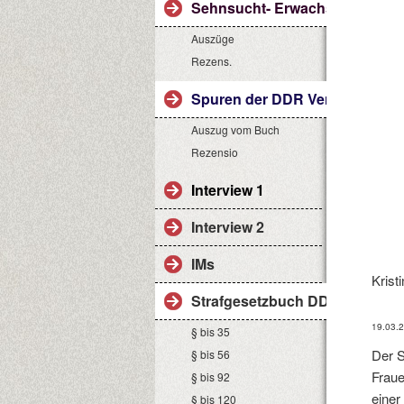
Sehnsucht- Erwachsen sein ist 
Auszüge
Rezens.
Spuren der DDR Vergangenhei
Auszug vom Buch
Rezensio
Interview 1
Interview 2
IMs
Krist
Strafgesetzbuch DDR
19.03.
§ bis 35
Der S
§ bis 56
Fraue
§ bis 92
einer
§ bis 120