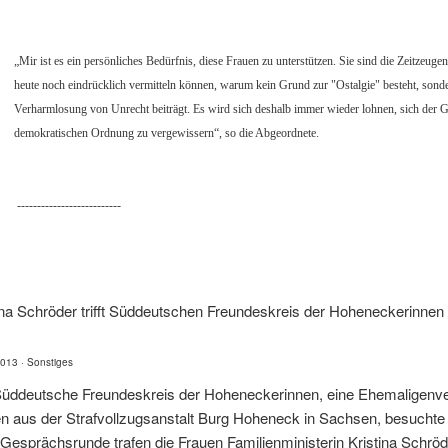
nicht leicht
„Mir ist es ein persönliches Bedürfnis, diese Frauen zu unterstützen. Sie sind die Zeitzeug
heute noch eindrücklich vermitteln können, warum kein Grund zur "Ostalgie" besteht, sonde
t
Verharmlosung von Unrecht beiträgt. Es wird sich deshalb immer wieder lohnen, sich der Gr
demokratischen Ordnung zu vergewissern“, so die Abgeordnete.
--------------------------
ina Schröder trifft Süddeutschen Freundeskreis der Hoheneckerinne
2013 ·
Sonstiges
üddeutsche Freundeskreis der Hoheneckerinnen, eine Ehemaligenverei
n aus der Strafvollzugsanstalt Burg Hoheneck in Sachsen, besucht
 Gesprächsrunde trafen die Frauen Familienministerin Kristina Schröd