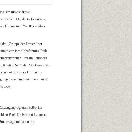
r allem um die aktive
enrechten. Die deutsch-deutsche
n auch in meinem Wahlkreis leben
 der „Gruppe der Frauen“ der
äuser von ihrer Inhaftierung Ende
oheneckerinnen“ traf im Laufe des
Dr. Kristina Schröder MdB sowie die
r hinaus zu einem Treffen mit
gungsfragen und über die Zukunft
t wurde.
Zeitzeugenprogramm selbst im
sident Prof. Dr. Norbert Lammert
 Bundestag und haben mit