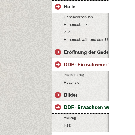
Hallo
Hoheneckbesuch
Hoheneck jetzt
v+v
Hoheneck während dem Umbau
Eröffnung der Gedenkstätte
DDR- Ein schwerer Weg
Buchauszug
Rezension
Bilder
DDR- Erwachsen werden ist s
Auszug
Rez.