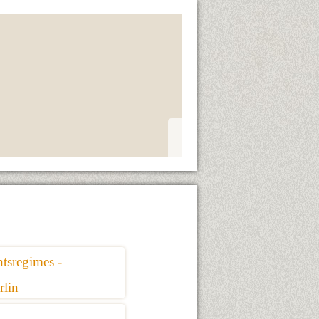
tsregimes -
erlin