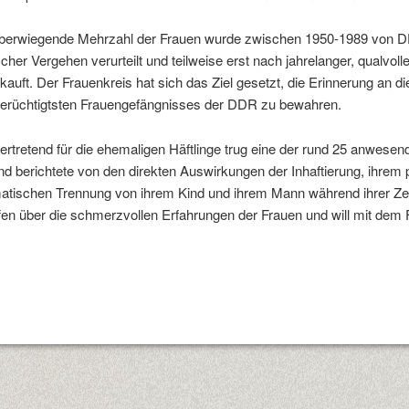
überwiegende Mehrzahl der Frauen wurde zwischen 1950-1989 von D
ischer Vergehen verurteilt und teilweise erst nach jahrelanger, qualv
ekauft. Der Frauenkreis hat sich das Ziel gesetzt, die Erinnerung an 
erüchtigtsten Frauengefängnisses der DDR zu bewahren.
vertretend für die ehemaligen Häftlinge trug eine der rund 25 anwes
nd berichtete von den direkten Auswirkungen der Inhaftierung, ihrem 
atischen Trennung von ihrem Kind und ihrem Mann während ihrer Ze
ffen über die schmerzvollen Erfahrungen der Frauen und will mit dem 