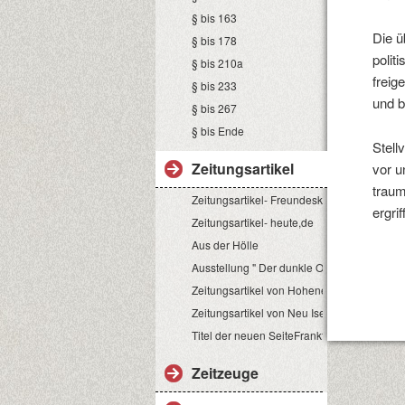
§ bis 163
Die 
§ bis 178
polit
§ bis 210a
freig
§ bis 233
und b
§ bis 267
§ bis Ende
Stell
Zeitungsartikel
vor u
traum
Zeitungsartikel- Freundeskreis
ergri
Zeitungsartikel- heute,de
Aus der Hölle
Ausstellung " Der dunkle Ort"
Zeitungsartikel von Hoheneck
Zeitungsartikel von Neu Isenburg
Titel der neuen SeiteFrankfurt
Zeitzeuge