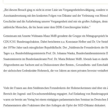
„Bei diesem Besuch ging es nicht in erster Linie um Vergangenheitsbewältigung, sondern vo
Auseinandersetzung mit den konkreten Folgen von Diktatur und der Verletzung von Mensch
Geschichte und die Aufarbeitung unserer Vergangenheit sind mir ein großes Anliegen, den
zahlreiche Menschen, die bis heute unter dem DDR-Unrechtsregime leiden.“
Gemeinsam mit Annette Widmann-Mauz MdB gestaltete die Gruppe ein Mittagsgespräch bei
CDU/CSU Bundestagsfraktion. Dabei berichteten u.a. Konstanze Helber und Dr. Ute Steinh
der 1970er Jahre nach missglückter Republikflucht. Der „Süddeutsche Freundeskreis der H
Tages u.a. Bundesbildungsministerin Prof. Dr. Johanna Wanka, Bundesfamilienministerin 
Staatsministerin im Bundeskanzleramt Prof. Dr. Maria Böhmer MdB. Abends kam es darübe
Abgeordneten aus Sachsen und zu Diskussionen über Renten-, Gesundheits- und Entschädi
der sächsischen Gedenkstätte Hoheneck, die vor Jahren an einen privaten Investor veräußer
chwer
Viele der Frauen aus dem Süddeutschen Freundeskreis der Hoheneckerinnen sind über ein 
Bereich der Jugend- und Erwachsenenbildung engagiert. Auf Einladung von Bundestagsprä
waren sie bereits am Vortag bei einem eintägigen parlamentarischen Seminar im Deutschen
Parlamentariern aller Fraktionen über ihre Anliegen als Opfer der SED-Diktatur diskutiert.