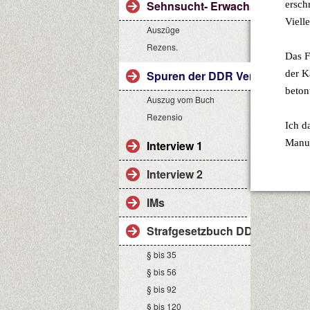
Sehnsucht- Erwachsen sein ist 
ersch
Vielle
Auszüge
Rezens.
Das F
Spuren der DDR Vergangenhei
der K
beton
Auszug vom Buch
Rezensio
Ich da
Manu
Interview 1
Interview 2
IMs
Strafgesetzbuch DDR
§ bis 35
§ bis 56
§ bis 92
§ bis 120