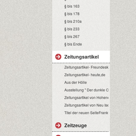
§ bis 163
§ bis 178
§ bis 210a
§ bis 233
§ bis 267
§ bis Ende
Zeitungsartikel
Zeitungsartikel- Freundeskreis
Zeitungsartikel- heute,de
Aus der Hölle
Ausstellung " Der dunkle Ort"
Zeitungsartikel von Hoheneck
Zeitungsartikel von Neu Isenburg
Titel der neuen SeiteFrankfurt
Zeitzeuge