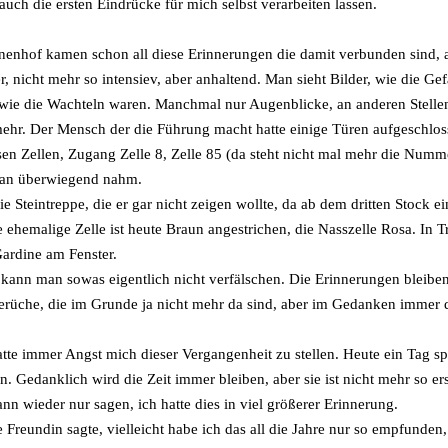
auch die ersten Eindrücke für mich selbst verarbeiten lassen.
nenhof kamen schon all diese Erinnerungen die damit verbunden sind, 
r, nicht mehr so intensiev, aber anhaltend. Man sieht Bilder, wie die 
wie die Wachteln waren. Manchmal nur Augenblicke, an anderen Stellen,
mehr. Der Mensch der die Führung macht hatte einige Türen aufgeschloss
sen Zellen, Zugang Zelle 8, Zelle 85 (da steht nicht mal mehr die Num
an überwiegend nahm.
ie Steintreppe, die er gar nicht zeigen wollte, da ab dem dritten Stock 
 ehemalige Zelle ist heute Braun angestrichen, die Nasszelle Rosa. In T
ardine am Fenster.
kann man sowas eigentlich nicht verfälschen. Die Erinnerungen bleibe
erüche, die im Grunde ja nicht mehr da sind, aber im Gedanken immer 
chwer
atte immer Angst mich dieser Vergangenheit zu stellen. Heute ein Tag sp
in. Gedanklich wird die Zeit immer bleiben, aber sie ist nicht mehr so e
ann wieder nur sagen, ich hatte dies in viel größerer Erinnerung.
 Freundin sagte, vielleicht habe ich das all die Jahre nur so empfunden,