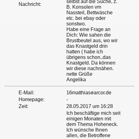
selbst auf die Suche, z.
Nachricht:
B. Konsolen vm
Nassteil, Bettwäsche
etc. bei ebay oder
sonstwo.
Habe eine Frage an
Dich: Wie sahen die
Brustbeutel aus, wo wir
das Knastgeld drin
hatten ( habe ich
übrigens schon..das
Knastgeld. Da können
wir diese nachnähen.
nette Grüße
Angelika
E-Mail:
16matthias
arcor.de
Homepage:
-
Zeit:
28.05.2017 um 16:28
Ich beschäftige mich seit
einigen Monaten mit
dem Thema Hoheneck.
Ich wünsche Ihnen
allen, die Betroffene