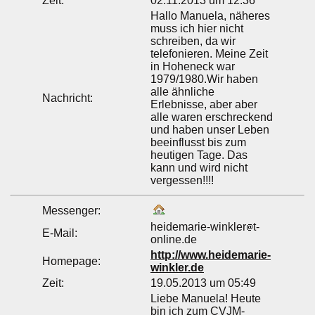
Zeit:
02.11.2013 um 12:36
Hallo Manuela, näheres
muss ich hier nicht
schreiben, da wir
telefonieren. Meine Zeit
in Hoheneck war
1979/1980.Wir haben
alle ähnliche
Nachricht:
Erlebnisse, aber aber
alle waren erschreckend
und haben unser Leben
beeinflusst bis zum
heutigen Tage. Das
kann und wird nicht
vergessen!!!!
Messenger:
heidemarie-winkler
t-
E-Mail:
online.de
http://www.heidemarie-
Homepage:
winkler.de
Zeit:
19.05.2013 um 05:49
Liebe Manuela! Heute
bin ich zum CVJM-