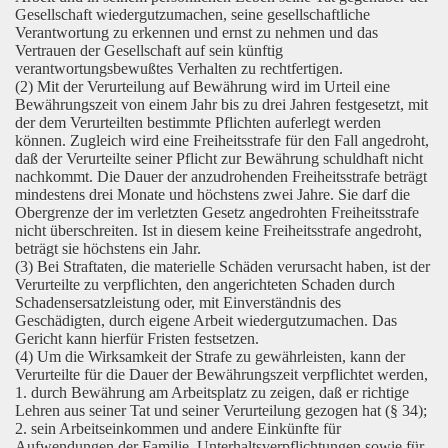
Gesellschaft wiedergutzumachen, seine gesellschaftliche
Verantwortung zu erkennen und ernst zu nehmen und das
Vertrauen der Gesellschaft auf sein künftig
verantwortungsbewußtes Verhalten zu rechtfertigen.
(2) Mit der Verurteilung auf Bewährung wird im Urteil eine
Bewährungszeit von einem Jahr bis zu drei Jahren festgesetzt, mit
der dem Verurteilten bestimmte Pflichten auferlegt werden
können. Zugleich wird eine Freiheitsstrafe für den Fall angedroht,
daß der Verurteilte seiner Pflicht zur Bewährung schuldhaft nicht
nachkommt. Die Dauer der anzudrohenden Freiheitsstrafe beträgt
mindestens drei Monate und höchstens zwei Jahre. Sie darf die
Obergrenze der im verletzten Gesetz angedrohten Freiheitsstrafe
nicht überschreiten. Ist in diesem keine Freiheitsstrafe angedroht,
beträgt sie höchstens ein Jahr.
(3) Bei Straftaten, die materielle Schäden verursacht haben, ist der
Verurteilte zu verpflichten, den angerichteten Schaden durch
Schadensersatzleistung oder, mit Einverständnis des
Geschädigten, durch eigene Arbeit wiedergutzumachen. Das
Gericht kann hierfür Fristen festsetzen.
(4) Um die Wirksamkeit der Strafe zu gewährleisten, kann der
Verurteilte für die Dauer der Bewährungszeit verpflichtet werden,
1. durch Bewährung am Arbeitsplatz zu zeigen, daß er richtige
Lehren aus seiner Tat und seiner Verurteilung gezogen hat (§ 34);
2. sein Arbeitseinkommen und andere Einkünfte für
Aufwendungen der Familie, Unterhaltsverpflichtungen sowie für