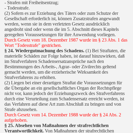
- Strafen mit Freiheitsentzug;
- Todesstrafe.
(2) Sofern es zur Erziehung des Täters oder zum Schutze der
Gesellschaft erforderlich ist, können Zusatzstrafen angewandt
werden, wenn sie in dem verletzten Gesetz ausdrücklich
angedroht sind oder wenn die im 5. Abschnitt dieses Kapitels
geregelten Voraussetzungen für ihre Anwendung vorliegen.
Durch Gesetz vom 18. Dezember 1987 wurde im § 23 Abs. 1 das
Wort "Todesstrafe" gestrichen.
§ 24. Wiedergutmachung des Schadens.
(1) Bei Straftaten, die
materielle Schäden zur Folge haben, ist darauf hinzuwirken, daß
im Strafverfahren Schadensersatzansprüche nach den
Bestimmungen des Arbeits-, Agrar- oder Zivilrechts geltend
gemacht werden, um die erzieherische Wirksamkeit des
Strafverfahrens zu erhöhen.
(2) Liegen bei einer derartigen Straftat die Voraussetzungen für
die Übergabe an ein gesellschaftliches Organ der Rechtspflege
nicht vor, kann jedoch der Erziehungszweck des Strafverfahrens
durch eine Verurteilung zum Schadensersatz erreicht werden, ist
das Verfahren auf diese Art zum Abschluß zu bringen und von
Strafe abzusehen.
Durch Gesetz vom 14. Dezember 1988 wurde der § 24 Abs. 2
aufgehoben.
§ 25. Absehen von Maßnahmen der strafrechtlichen
Verantwortlichkeit.
Von Maßnahmen der strafrechtlichen