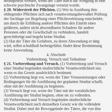
herabgesetzt werden, wenn der Täter durch die Nötigung in eine
schwere psychische Zwangslage versetzt wurde.
§ 20. Widerstreit der Pflichten.
(1) Wer in Ausübung ihm
obliegender Pflichten sich nach verantwortungsbewußter Prüfung
der Sachlage zur Begehung einer Pflichtverletzung entscheidet,
um durch die Erfüllung anderer Pflichten den Eintritt eines
größeren, anders nicht abwendbaren Schadens für andere
Personen oder die Gesellschaft zu verhindern, handelt
gerechtfertigt und begeht keine Straftat.
(2) Hat der Täter die Gefahren, zu deren Abwendung er tätig
wird, selbst schuldhaft herbeigeführt, findet diese Bestimmung
keine Anwendung.
4. Abschnitt
Vorbereitung, Versuch und Teilnahme
§ 21. Vorbereitung und Versuch.
(1) Vorbereitung und Versuch
einer Straftat begründen strafrechtliche Verantwortlichkeit nur,
wenn es das Gesetz ausdrücklich bestimmt.
(2) Vorbereitung liegt vor, wenn der Täter Voraussetzungen oder
Bedingungen für die Ausführung der geplanten Straftat schafft,
ohne mit der Ausführung zu beginnen.
(3) Versuch liegt vor, wenn der Täter mit der vorsätzlichen
Ausführung der Straftat beginnt, ohne sie zu vollenden.
(4) Vorbereitung und Versuch begründen strafrechtliche
Verantwortlichkeit nach demselben Gesetz wie die vollendete
Straftat. Dabei sind die Beweggründe des Täters, die von ihm