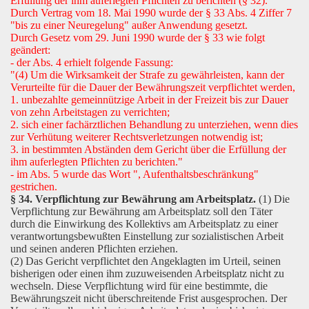
Erfüllung der ihm auferlegten Pflichten zu berichten (§ 32)."
Durch Vertrag vom 18. Mai 1990 wurde der § 33 Abs. 4 Ziffer 7
"bis zu einer Neuregelung" außer Anwendung gesetzt.
Durch Gesetz vom 29. Juni 1990 wurde der § 33 wie folgt
geändert:
- der Abs. 4 erhielt folgende Fassung:
"(4) Um die Wirksamkeit der Strafe zu gewährleisten, kann der
Verurteilte für die Dauer der Bewährungszeit verpflichtet werden,
1. unbezahlte gemeinnützige Arbeit in der Freizeit bis zur Dauer
von zehn Arbeitstagen zu verrichten;
2. sich einer fachärztlichen Behandlung zu unterziehen, wenn dies
zur Verhütung weiterer Rechtsverletzungen notwendig ist;
3. in bestimmten Abständen dem Gericht über die Erfüllung der
ihm auferlegten Pflichten zu berichten."
- im Abs. 5 wurde das Wort ", Aufenthaltsbeschränkung"
gestrichen.
§ 34. Verpflichtung zur Bewährung am Arbeitsplatz.
(1) Die
Verpflichtung zur Bewährung am Arbeitsplatz soll den Täter
durch die Einwirkung des Kollektivs am Arbeitsplatz zu einer
verantwortungsbewußten Einstellung zur sozialistischen Arbeit
und seinen anderen Pflichten erziehen.
(2) Das Gericht verpflichtet den Angeklagten im Urteil, seinen
bisherigen oder einen ihm zuzuweisenden Arbeitsplatz nicht zu
wechseln. Diese Verpflichtung wird für eine bestimmte, die
Bewährungszeit nicht überschreitende Frist ausgesprochen. Der