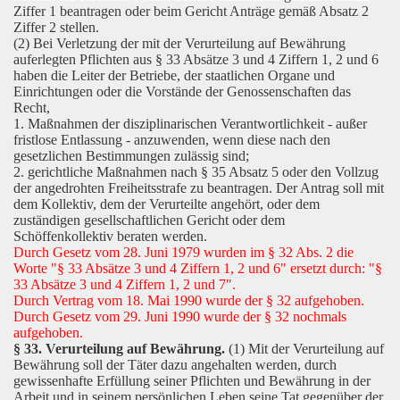
Ziffer 1 beantragen oder beim Gericht Anträge gemäß Absatz 2
Ziffer 2 stellen.
(2) Bei Verletzung der mit der Verurteilung auf Bewährung
auferlegten Pflichten aus § 33 Absätze 3 und 4 Ziffern 1, 2 und 6
haben die Leiter der Betriebe, der staatlichen Organe und
Einrichtungen oder die Vorstände der Genossenschaften das
Recht,
1. Maßnahmen der disziplinarischen Verantwortlichkeit - außer
fristlose Entlassung - anzuwenden, wenn diese nach den
gesetzlichen Bestimmungen zulässig sind;
2. gerichtliche Maßnahmen nach § 35 Absatz 5 oder den Vollzug
der angedrohten Freiheitsstrafe zu beantragen. Der Antrag soll mit
dem Kollektiv, dem der Verurteilte angehört, oder dem
zuständigen gesellschaftlichen Gericht oder dem
Schöffenkollektiv beraten werden.
Durch Gesetz vom 28. Juni 1979 wurden im § 32 Abs. 2 die
Worte "§ 33 Absätze 3 und 4 Ziffern 1, 2 und 6" ersetzt durch: "§
33 Absätze 3 und 4 Ziffern 1, 2 und 7".
Durch Vertrag vom 18. Mai 1990 wurde der § 32 aufgehoben.
Durch Gesetz vom 29. Juni 1990 wurde der § 32 nochmals
aufgehoben.
§ 33. Verurteilung auf Bewährung.
(1) Mit der Verurteilung auf
Bewährung soll der Täter dazu angehalten werden, durch
gewissenhafte Erfüllung seiner Pflichten und Bewährung in der
Arbeit und in seinem persönlichen Leben seine Tat gegenüber der