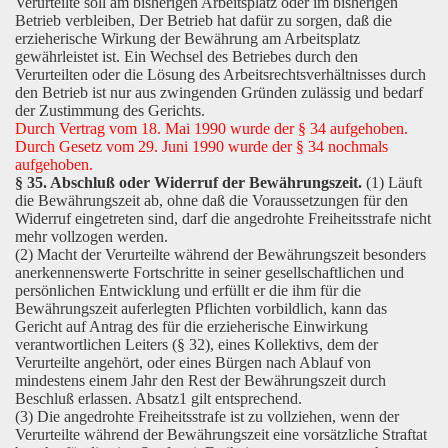
Verurteilte soll am bisherigen Arbeitsplatz oder im bisherigen
Betrieb verbleiben, Der Betrieb hat dafür zu sorgen, daß die
erzieherische Wirkung der Bewährung am Arbeitsplatz
gewährleistet ist. Ein Wechsel des Betriebes durch den
Verurteilten oder die Lösung des Arbeitsrechtsverhältnisses durch
den Betrieb ist nur aus zwingenden Gründen zulässig und bedarf
der Zustimmung des Gerichts.
Durch Vertrag vom 18. Mai 1990 wurde der § 34 aufgehoben.
Durch Gesetz vom 29. Juni 1990 wurde der § 34 nochmals
aufgehoben.
§ 35. Abschluß oder Widerruf der Bewährungszeit.
(1) Läuft
die Bewährungszeit ab, ohne daß die Voraussetzungen für den
Widerruf eingetreten sind, darf die angedrohte Freiheitsstrafe nicht
mehr vollzogen werden.
(2) Macht der Verurteilte während der Bewährungszeit besonders
anerkennenswerte Fortschritte in seiner gesellschaftlichen und
persönlichen Entwicklung und erfüllt er die ihm für die
Bewährungszeit auferlegten Pflichten vorbildlich, kann das
Gericht auf Antrag des für die erzieherische Einwirkung
verantwortlichen Leiters (§ 32), eines Kollektivs, dem der
Verurteilte angehört, oder eines Bürgen nach Ablauf von
mindestens einem Jahr den Rest der Bewährungszeit durch
Beschluß erlassen. Absatz1 gilt entsprechend.
(3) Die angedrohte Freiheitsstrafe ist zu vollziehen, wenn der
Verurteilte während der Bewährungszeit eine vorsätzliche Straftat