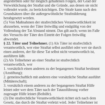
angestrebten oder für möglich gehaltenen Folgen, der Grad der
Verwirklichung der Straftat und die Gründe, aus denen sie nicht
vollendet wurde, zu berücksichtigen. Die Strafe kann nach den
Grundsätzen über die außergewöhnliche Strafmilderung
herabgesetzt werden.
(5) Von Maßnahmen der strafrechtlichen Verantwortlichkeit ist
abzusehen, wenn der Täter freiwillig und endgültig von der
Vollendung der Tat Abstand nimmt. Das gilt auch; wenn im Falle
des Versuchs der Täter den Eintritt der Folgen freiwillig
abwendet.
§ 22. Täter und Teilnehmer.
(1) Als Täter ist strafrechtlich
verantwortlich, wer eine Straftat selbst ausführt oder wer sie durch
einen anderen, der für diese Tat selbst nicht verantwortlich ist,
ausführen läßt.
(2) Als Teilnehmer an einer Straftat ist strafrechtlich
verantwortlich, wer
1. vorsätzlich einen anderen zu der begangenen Straftat bestimmt
(Anstiftung);
2. gemeinschaftlich mit anderen eine vorsätzliche Straftat ausführt
(Mittäterschaft);
3. vorsätzlich einem anderen zu der begangenen Straftat Hilfe
leistet oder wer dem Täter nach der Tatausführung vorher
zugesagte Hilfe leistet (Beihilfe).
(3) Die strafrechtliche Verantwortlichkeit richtet sich nach dem
Gesetz, das durch die Straftat verletzt wird. Jeder Teilnehmer ist