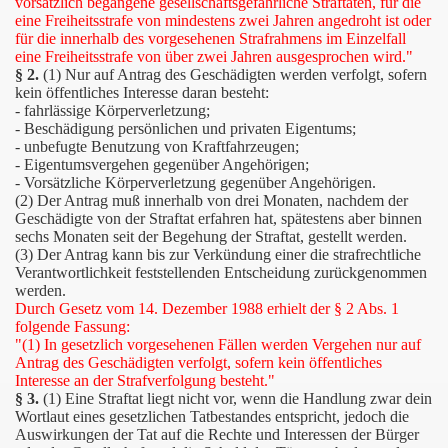
vorsätzlich begangene gesellschaftsgefährliche Straftaten, für die
eine Freiheitsstrafe von mindestens zwei Jahren angedroht ist oder
für die innerhalb des vorgesehenen Strafrahmens im Einzelfall
eine Freiheitsstrafe von über zwei Jahren ausgesprochen wird."
§ 2.
(1) Nur auf Antrag des Geschädigten werden verfolgt, sofern
kein öffentliches Interesse daran besteht:
- fahrlässige Körperverletzung;
- Beschädigung persönlichen und privaten Eigentums;
- unbefugte Benutzung von Kraftfahrzeugen;
- Eigentumsvergehen gegenüber Angehörigen;
- Vorsätzliche Körperverletzung gegenüber Angehörigen.
(2) Der Antrag muß innerhalb von drei Monaten, nachdem der
Geschädigte von der Straftat erfahren hat, spätestens aber binnen
sechs Monaten seit der Begehung der Straftat, gestellt werden.
(3) Der Antrag kann bis zur Verkündung einer die strafrechtliche
Verantwortlichkeit feststellenden Entscheidung zurückgenommen
werden.
Durch Gesetz vom 14. Dezember 1988 erhielt der § 2 Abs. 1
folgende Fassung:
"(1) In gesetzlich vorgesehenen Fällen werden Vergehen nur auf
Antrag des Geschädigten verfolgt, sofern kein öffentliches
Interesse an der Strafverfolgung besteht."
lernt
§ 3.
(1) Eine Straftat liegt nicht vor, wenn die Handlung zwar dein
Wortlaut eines gesetzlichen Tatbestandes entspricht, jedoch die
Auswirkungen der Tat auf die Rechte und Interessen der Bürger