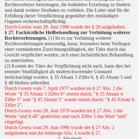
Rechtsverletzer beizutragen, die kollektive Erziehung zu fördern
und damit weitere Straftaten zu verhüten. Die Leiter sind für die
Erfüllung dieser Verpflichtung gegenüber den zuständigen
Organen rechenschaftspflichtig.
Durch Gesetz vom 29. Juni 1990 wurde der § 26 aufgehoben.
§ 27. Fachärztliche Heilbehandlung zur Verhütung weiterer
Rechtsverletzungen.
(1) Ist es zur Verhütung weiterer
Rechtsverletzungen notwendig, kann, besonders beim Vorliegen
einer verminderten Zurechnungsfähigkeit, der Täter durch das
Gericht verpflichtet werden, sich einer fachärztlichen Behandlung
zu unterziehen.
(2) Kommt der Täter der Verpflichtung nicht nach, kann dies bei
erneuter Straffälligkeit als straferschwerender Umstand
berücksichtigt werden. § 35 Absatz 3 Ziffer 6, § 45 Absatz 5 und
§ 48 bleiben unberührt.
Durch Gesetz vom 7. April 1977 wurden im § 27 Abs. 2 die
Worte "§ 35 Absatz 3 Ziffer 6" ersetzt durch: "§ 35 Absatz 4
Ziffer 5" und "§ 45 Absatz 5" wurde ersetzt durch: "§ 45 Absatz 6
Ziffer 2".
Durch Gesetz vom 28. Juni 1979 wurden im § 27 Abs. 2 die
Worte "und § 48" gestrichen und nach Ziffer 5 das Wort "und"
eingefügt.
Durch Gesetz vom 29. Juni 1990 wurde der § 27 Abs. 2
aufgehoben und der bisherige Abs. 1 wurde § 27.
2. Abschnitt