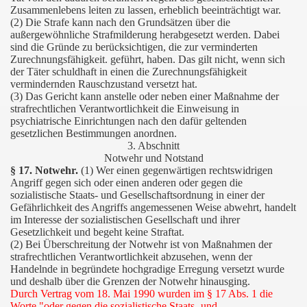
Zusammenlebens leiten zu lassen, erheblich beeinträchtigt war.
(2) Die Strafe kann nach den Grundsätzen über die
außergewöhnliche Strafmilderung herabgesetzt werden. Dabei
sind die Gründe zu berücksichtigen, die zur verminderten
Zurechnungsfähigkeit. geführt, haben. Das gilt nicht, wenn sich
der Täter schuldhaft in einen die Zurechnungsfähigkeit
vermindernden Rauschzustand versetzt hat.
(3) Das Gericht kann anstelle oder neben einer Maßnahme der
strafrechtlichen Verantwortlichkeit die Einweisung in
psychiatrische Einrichtungen nach den dafür geltenden
gesetzlichen Bestimmungen anordnen.
3. Abschnitt
Notwehr und Notstand
§ 17. Notwehr.
(1) Wer einen gegenwärtigen rechtswidrigen
Angriff gegen sich oder einen anderen oder gegen die
sozialistische Staats- und Gesellschaftsordnung in einer der
Gefährlichkeit des Angriffs angemessenen Weise abwehrt, handelt
im Interesse der sozialistischen Gesellschaft und ihrer
Gesetzlichkeit und begeht keine Straftat.
(2) Bei Überschreitung der Notwehr ist von Maßnahmen der
strafrechtlichen Verantwortlichkeit abzusehen, wenn der
Handelnde in begründete hochgradige Erregung versetzt wurde
und deshalb über die Grenzen der Notwehr hinausging.
Durch Vertrag vom 18. Mai 1990 wurden im § 17 Abs. 1 die
Worte "oder gegen die sozialistische Staats- und