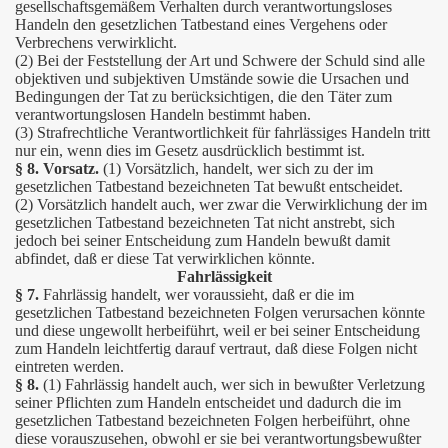
gesellschaftsgemäßem Verhalten durch verantwortungsloses
Handeln den gesetzlichen Tatbestand eines Vergehens oder
Verbrechens verwirklicht.
(2) Bei der Feststellung der Art und Schwere der Schuld sind alle
objektiven und subjektiven Umstände sowie die Ursachen und
Bedingungen der Tat zu berücksichtigen, die den Täter zum
verantwortungslosen Handeln bestimmt haben.
(3) Strafrechtliche Verantwortlichkeit für fahrlässiges Handeln tritt
nur ein, wenn dies im Gesetz ausdrücklich bestimmt ist.
§ 8. Vorsatz.
(1) Vorsätzlich, handelt, wer sich zu der im
gesetzlichen Tatbestand bezeichneten Tat bewußt entscheidet.
(2) Vorsätzlich handelt auch, wer zwar die Verwirklichung der im
gesetzlichen Tatbestand bezeichneten Tat nicht anstrebt, sich
jedoch bei seiner Entscheidung zum Handeln bewußt damit
abfindet, daß er diese Tat verwirklichen könnte.
Fahrlässigkeit
§ 7.
Fahrlässig handelt, wer voraussieht, daß er die im
gesetzlichen Tatbestand bezeichneten Folgen verursachen könnte
und diese ungewollt herbeiführt, weil er bei seiner Entscheidung
zum Handeln leichtfertig darauf vertraut, daß diese Folgen nicht
eintreten werden.
§ 8.
(1) Fahrlässig handelt auch, wer sich in bewußter Verletzung
seiner Pflichten zum Handeln entscheidet und dadurch die im
gesetzlichen Tatbestand bezeichneten Folgen herbeiführt, ohne
diese vorauszusehen, obwohl er sie bei verantwortungsbewußter