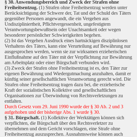
§ 30. Anwendungsbereich und Zweck der Strafen ohne
Freiheitsentzug.
(1) Strafen ohne Freiheitsentzug werden unter
Berücksichtigung der Schwere der, Tat und der Schuld des Täters
gegenüber Personen angewandt, die ein Vergehen aus
Undiszipliniertheit, Pflichtvergessenheit, ungefestigtem
Verantwortungsbewußtsein oder Unachtsamkeit oder wegen
besonderer persönlicher Schwierigkeiten begehen.
(2) Ist das Vergehen Ausdruck eines hartnäckigen disziplinlosen
Verhaltens des Täters, kann eine Verurteilung auf Bewährung nur
ausgesprochen werden, wenn sie zur wirksamen erzieherischen
Einflußnahme auf den Täter mit der Verpflichtung zur Bewährung
am Arbeitsplatz oder einer Bürgschaft verbunden wird.
(3) Zweck der Strafen ohne Freiheitsentzug ist es, den Täter zur
eigenen Bewährung und Wiedergutmachung anzuhalten, damit er
künftig seiner gesellschaftlichen Verantwortung gerecht wird. Die
Strafen ohne Freiheitsentzug tragen dazu bei, die erzieherische
Kraft der sozialistischen Kollektive und gesellschaftlichen
Organisationen zur Überwindung von Rechtsverletzungen zu
entfalten.
Durch Gesetz vom 29. Juni 1990 wurde der § 30 Ab. 2 und 3
aufgehoben und der bisherige Abs. 1 wurde § 30.
§ 31. Bürgschaft.
(1) Kollektive der Werktätigen können sich
verpflichten, die Bürgschaft über den Rechtsverletzer zu
übernehmen und dem Gericht vorschlagen, eine Strafe ohne
Freiheitsentzug auszusprechen. Ausnahmsweise können auch